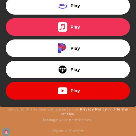
Play
Play
Play
Play
Play
By using this service you agree to our
Privacy Policy
and
Terms
Of Use
.
Manage
your permissions
Report a Problem