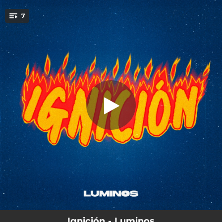
.
7
Santo Espíritu
You're all set!
03:26
Santo Espíritu
03:29
Me Eleva
05:21
Te Necesito
04:59
¿Por Qué He De Temer?
03:52
Promesas
03:50
Medicina
05:13
Lavar Mis Pies
Ignición - Luminos