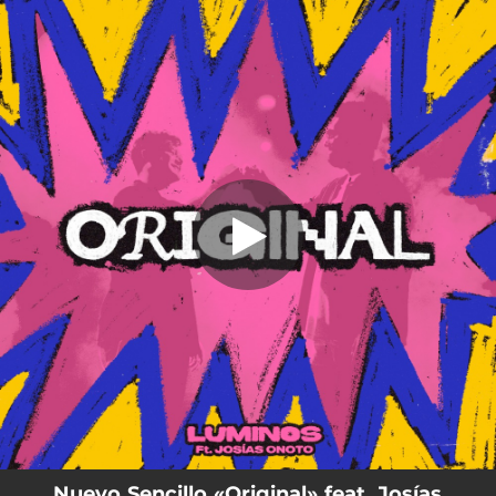
.
Original
You're all set!
03:17
Original
Nuevo Sencillo «Original» feat. Josías